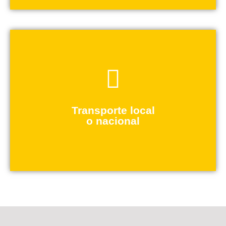
Contacta
nacional confiable.
empresa que necesita una red de distribución
Transporte local
que busca distribuir productos a nivel local o una
o nacional
operaciones logísticas, ya seas un pequeño negocio
Nuestra misión es simplificar tus envíos y facilitar tus